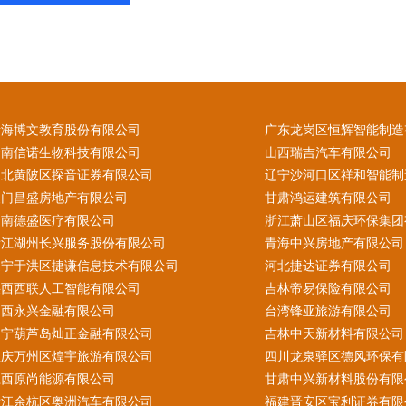
青海博文教育股份有限公司
广东龙岗区恒辉智能制造
云南信诺生物科技有限公司
山西瑞吉汽车有限公司
湖北黄陂区探音证券有限公司
辽宁沙河口区祥和智能制
澳门昌盛房地产有限公司
甘肃鸿运建筑有限公司
云南德盛医疗有限公司
浙江萧山区福庆环保集团
浙江湖州长兴服务股份有限公司
青海中兴房地产有限公司
辽宁于洪区捷谦信息技术有限公司
河北捷达证券有限公司
陕西西联人工智能有限公司
吉林帝易保险有限公司
山西永兴金融有限公司
台湾锋亚旅游有限公司
辽宁葫芦岛灿正金融有限公司
吉林中天新材料有限公司
重庆万州区煌宇旅游有限公司
四川龙泉驿区德风环保有
江西原尚能源有限公司
甘肃中兴新材料股份有限
浙江余杭区奥洲汽车有限公司
福建晋安区宝利证券有限